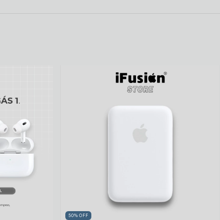
50
%
OFF