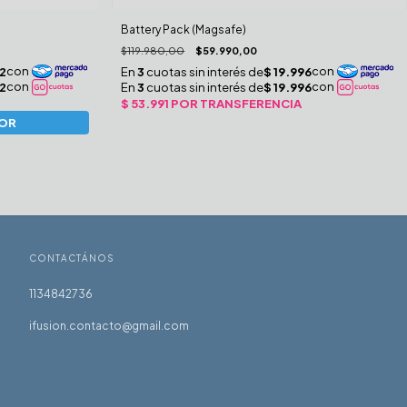
Battery Pack (Magsafe)
$119.980,00
$59.990,00
CONTACTÁNOS
1134842736
ifusion.contacto@gmail.com