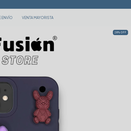
🔥 3 
E ENVÍO
VENTA MAYORISTA
28
%
OFF