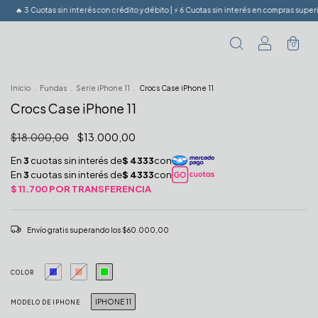
Cuotas sin interés con crédito y débito | ⚡️ 6 Cuotas sin interés en compras superiores a $15
0
Inicio
.
Fundas
.
Serie iPhone 11
.
Crocs Case iPhone 11
Crocs Case iPhone 11
$18.000,00
$13.000,00
Envío gratis
superando los
$60.000,00
COLOR
IPHONE 11
MODELO DE IPHONE