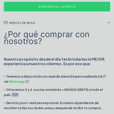
MEDIOS DE PAGO
¿Por qué comprar con
nosotros?
Nuestro propósito desde el día 1 es brindarles la MEJOR
experiencia a nuestros clientes. Es por eso que:
- Tenemos a disposición un canal de atención personalizada 24/7
vía
Whatsapp
👈🏻
- Ofrecemos 3 y 6 cuotas sin interés + ENVÍOS GRATIS a todo el
país. 🇦🇷
- Servicio post-venta excepcional. Estamos al pendiente de
resolver todas tus dudas
antes y después
de recibir tu compra.