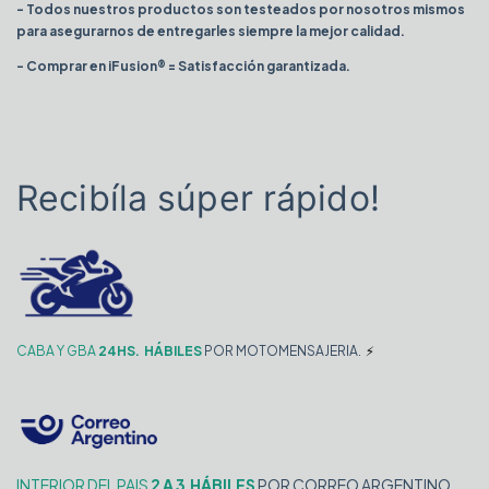
- Todos nuestros productos son testeados por nosotros mismos
para asegurarnos de entregarles siempre la mejor calidad.
- Comprar en iFusion® = Satisfacción garantizada.
Recibíla súper rápido!
CABA Y GBA
24HS.
HÁBILES
POR MOTOMENSAJERIA.
⚡️
INTERIOR DEL PAIS
2 A 3
HÁBILES
POR CORREO ARGENTINO.