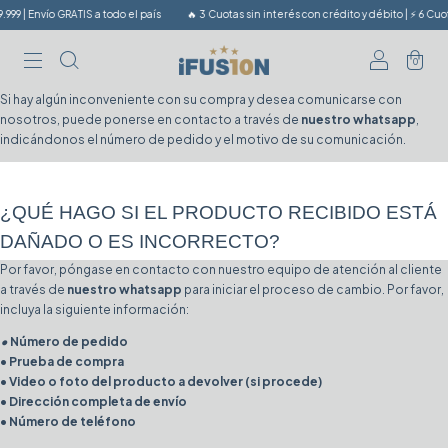
999 | Envío GRATIS a todo el país
🔥 3 Cuotas sin interés con crédito y débito | ⚡️ 6 Cuo
0
Si hay algún inconveniente con su compra y desea comunicarse con
nosotros, puede ponerse en contacto a través de
nuestro whatsapp
,
indicándonos el número de pedido y el motivo de su comunicación.
¿QUÉ HAGO SI EL PRODUCTO RECIBIDO ESTÁ 
DAÑADO O ES INCORRECTO?
Por favor, póngase en contacto con nuestro equipo de atención al cliente
a través de
nuestro whatsapp
para iniciar el proceso de cambio. Por favor,
incluya la siguiente información:
•
Número de pedido
• Prueba de compra
• Video o foto del producto a devolver (si procede)
• Dirección completa de envío
• Número de teléfono