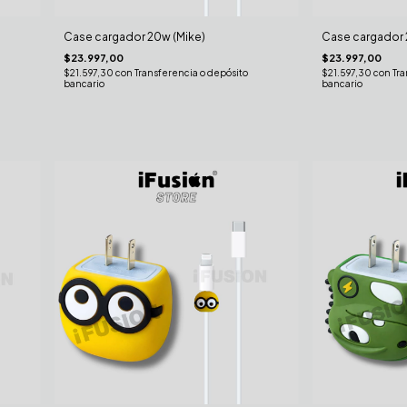
Case cargador 20w (Mike)
Case cargador 
$23.997,00
$23.997,00
$21.597,30
con
Transferencia o depósito
$21.597,30
con
Tra
bancario
bancario