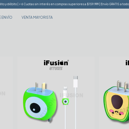
 débito | ⚡️ 6 Cuotas sin interés en compras superiores a $159.999 | Envío GRATIS a todo el p
E ENVÍO
VENTA MAYORISTA