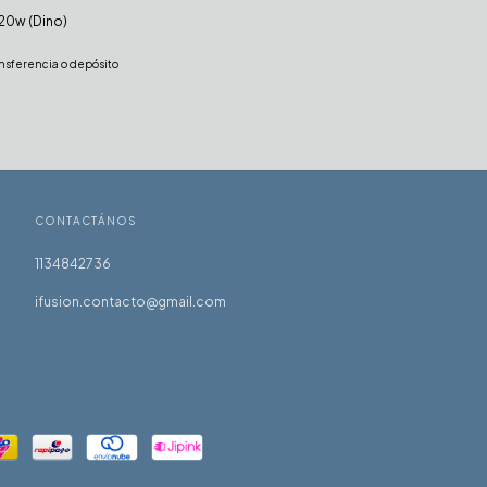
20w (Dino)
nsferencia o depósito
CONTACTÁNOS
1134842736
ifusion.contacto@gmail.com