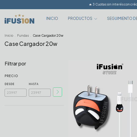
🔥 3 Cuotas sin interés con crédito y
INICIO
PRODUCTOS
SEGUIMIENTO D
Inicio
.
Fundas
.
Case Cargador 20w
Case Cargador 20w
Filtrar por
PRECIO
DESDE
HASTA