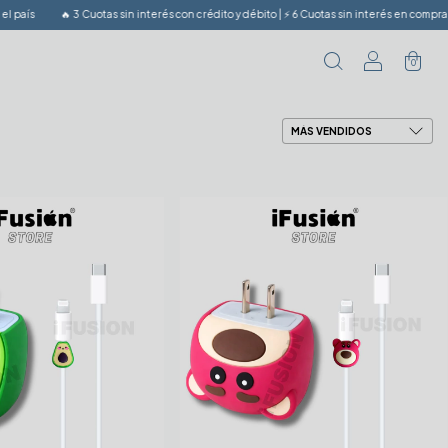
aís
🔥 3 Cuotas sin interés con crédito y débito | ⚡️ 6 Cuotas sin interés en compras sup
0