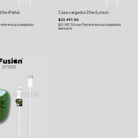
20w (Palta)
Case cargador 20w (Lotso)
$23.997,00
nsferencia o depósito
$21.597,30
con
Transferencia o depósito
bancario