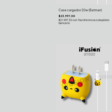
Case cargador 20w (Batman)
$23.997,00
$21.597,30
con
Transferencia o depósito
bancario