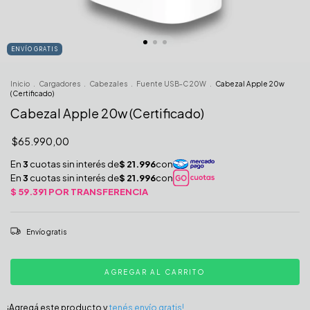
ENVÍO GRATIS
Inicio
.
Cargadores
.
Cabezales
.
Fuente USB-C 20W
.
Cabezal Apple 20w
(Certificado)
Cabezal Apple 20w (Certificado)
$65.990,00
Envío gratis
¡Agregá este producto y
tenés envío gratis!